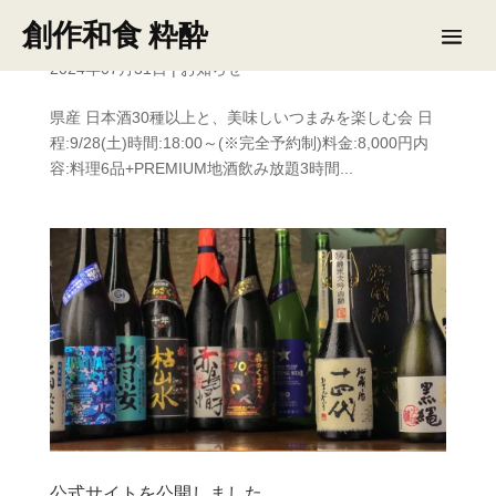
創作和食 粋酔
【粋酔 地酒の集い2024】
2024年07月31日
|
お知らせ
県産 日本酒30種以上と、美味しいつまみを楽しむ会 日
程:9/28(土)時間:18:00～(※完全予約制)料金:8,000円内
容:料理6品+PREMIUM地酒飲み放題3時間...
公式サイトを公開しました